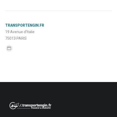
TRANSPORTENGIN.FR
19 Avenue d'Italie
75013 PARIS
Trouvez nous sur :
Site
Web
page
opens
in
new
window