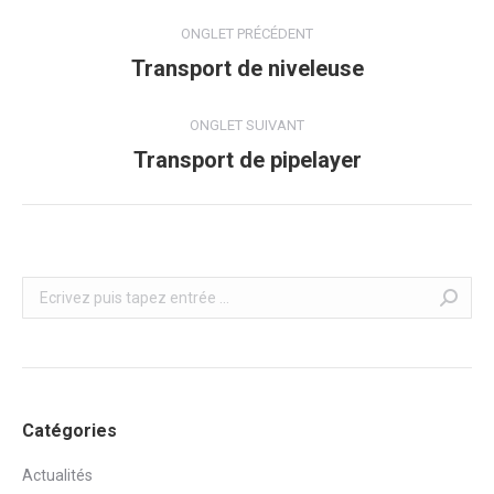
Navigation
ONGLET PRÉCÉDENT
de
Transport de niveleuse
Onglet
précédent
commentaire
ONGLET SUIVANT
Transport de pipelayer
Onglet
suivant
Recherche
Catégories
Actualités